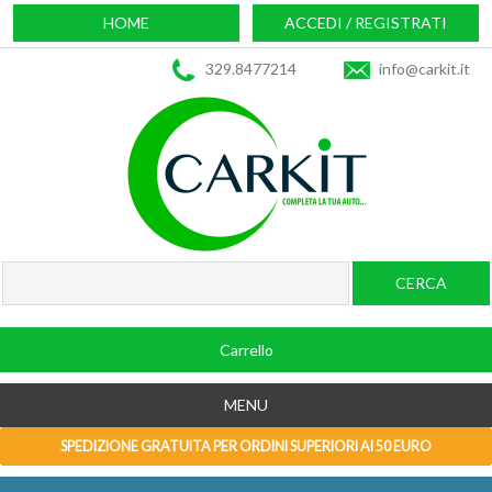
HOME
ACCEDI / REGISTRATI
329.8477214
info@carkit.it
Carrello
MENU
SPEDIZIONE GRATUITA PER ORDINI SUPERIORI AI 50 EURO