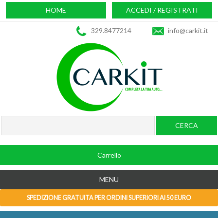
HOME
ACCEDI / REGISTRATI
329.8477214
info@carkit.it
Carrello
MENU
SPEDIZIONE GRATUITA PER ORDINI SUPERIORI AI 50 EURO