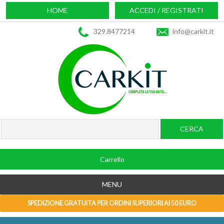
HOME
ACCEDI / REGISTRATI
329.8477214
info@carkit.it
Carrello
MENU
SPEDIZIONE GRATUITA PER ORDINI SUPERIORI AI 50 EURO