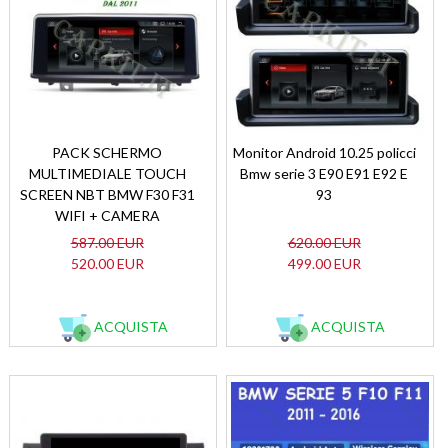
PACK SCHERMO
Monitor Android 10.25 policci
MULTIMEDIALE TOUCH
Bmw serie 3 E90 E91 E92 E
SCREEN NBT BMW F30 F31
93
WIFI + CAMERA
587.00 EUR
620.00 EUR
520.00 EUR
499.00 EUR
ACQUISTA
ACQUISTA