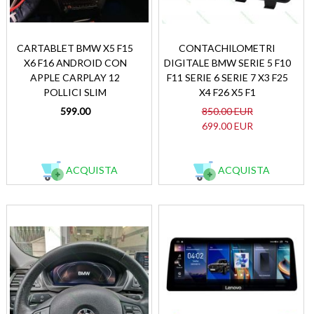
CARTABLET BMW X5 F15
CONTACHILOMETRI
X6 F16 ANDROID CON
DIGITALE BMW SERIE 5 F10
APPLE CARPLAY 12
F11 SERIE 6 SERIE 7 X3 F25
POLLICI SLIM
X4 F26 X5 F1
599.00
850.00 EUR
699.00 EUR
ACQUISTA
ACQUISTA