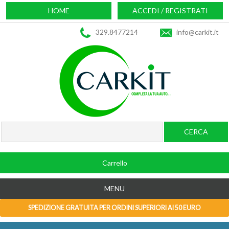
HOME
ACCEDI / REGISTRATI
329.8477214
info@carkit.it
Carrello
MENU
SPEDIZIONE GRATUITA PER ORDINI SUPERIORI AI 50 EURO